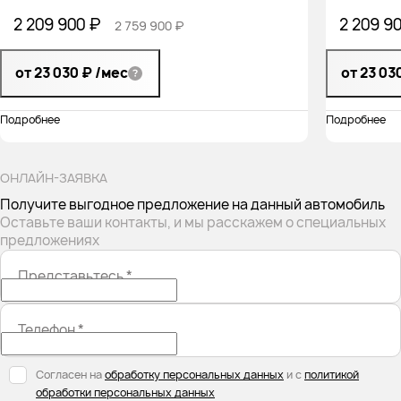
2 209 900 ₽
2 209 9
2 759 900 ₽
от 23 030 ₽
/мес
от 23 03
Подробнее
Подробнее
ОНЛАЙН-ЗАЯВКА
Получите выгодное предложение на данный автомобиль
Оставьте ваши контакты, и мы расскажем о специальных
предложениях
Представьтесь
*
Телефон
*
Согласен на
обработку персональных данных
и с
политикой
обработки персональных данных