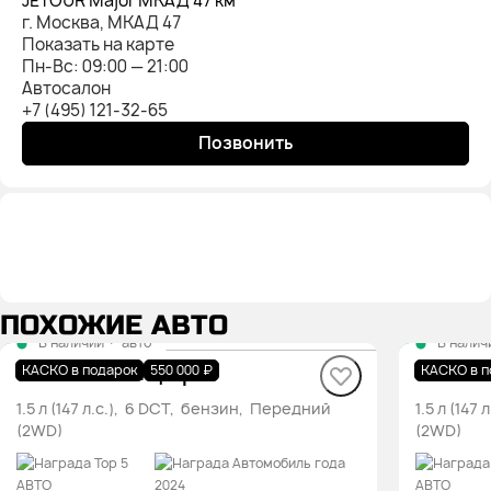
JETOUR Major МКАД 47 км
г. Москва, МКАД 47
Показать на карте
Пн-Вс: 09:00 — 21:00
Автосалон
+7 (495) 121-32-65
Позвонить
ПОХОЖИЕ АВТО
В наличии
·
авто
В налич
DASHING Комфорт
DASHI
КАСКО в подарок
550 000 ₽
КАСКО в п
1.5 л (147 л.с.), 6 DCT, бензин, Передний
1.5 л (14
(2WD)
(2WD)