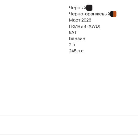
Черный
Черно-оранжевый
Март
2026
Полный (XWD)
8AT
Бензин
2 л
245 л.с.