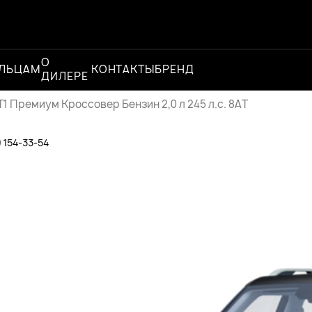
О
Официальный
ЛЬЦАМ
КОНТАКТЫ
БРЕНД
ДИЛЕРЕ
дилер
1 Премиум Кроссовер Бензин 2,0 л 245 л.с. 8AT
) 154-33-54