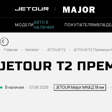
АВТО В
МОДЕЛИ
ПОКУПАТЕЛЯМ
ВЛАДЕ
НАЛИЧИИ
Главная
Каталог
JETOUR T2
JETOUR T2 Премиум К
JETOUR T2 ПР
В наличии
·
07.08.2026
·
JETOUR Major МКАД 18 км
·