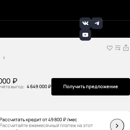
+7 (495) 121-32-
Заказать
|
|
65
звонок
000 ₽
4 649 000 ₽
Получить предложение
учёта выгод:
Рассчитать кредит
от 49 800 ₽
/мес
Рассчитайте ежемесячный платеж на этот