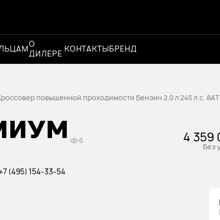
О
Официальный
ЛЬЦАМ
КОНТАКТЫ
БРЕНД
ДИЛЕРЕ
дилер
россовер повышенной проходимости Бензин 2,0 л 245 л.с. 8AT
ЕМИУМ
4 359 
6
Без 
+7 (495) 154-33-54