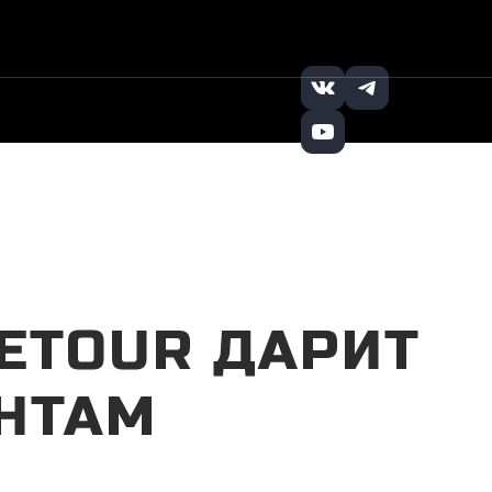
+7 (495) 121-32-
Заказать
|
|
65
звонок
JETOUR ДАРИТ
НТАМ