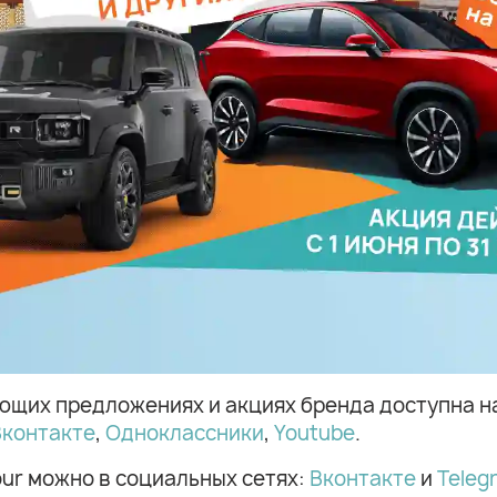
ющих предложениях и акциях бренда доступна 
Вконтакте
,
Одноклассники
,
Youtube
.
ur можно в социальных сетях:
Вконтакте
и
Teleg