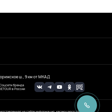
ворижское ш., 9 км от МКАД
Соцсети бренда
JETOUR в России
едставленная на сайте информация, касающаяся стоимости