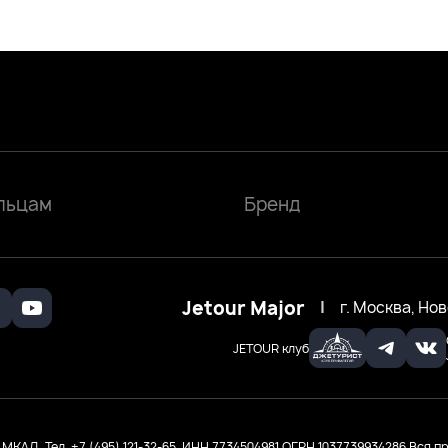
льцам
Бренд
Jetour Major
|
г. Москва, Но
JETOUR клуб
МКАД. Тел. +7 (495) 121-32-65, ИНН 7734504981
ОГРН 1037739934286
Вся пр