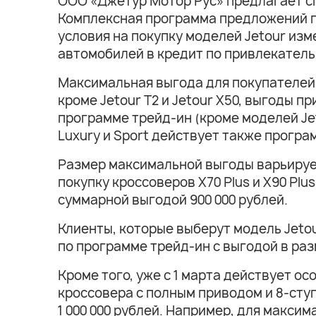
ООО «Джетур Мотор Рус» предлагает сп
Комплексная программа предложений по
условия на покупку моделей Jetour изм
автомобилей в кредит по привлекатель
Максимальная выгода для покупателей 
кроме Jetour T2 и Jetour X50, выгоды 
программе трейд-ин (кроме моделей Jet
Luxury и Sport действует также програ
Размер максимальной выгоды варьирует
покупку кроссоверов X70 Plus и X90 Plus
суммарной выгодой 900 000 рублей.
Клиенты, которые выберут модель Jetou
по программе трейд-ин с выгодой в разм
Кроме того, уже с 1 марта действует о
кроссовера с полным приводом и 8-сту
1 000 000 рублей. Например, для макс