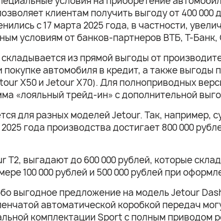
ециальные условия на приобретение автомобилей
зволяет клиентам получить выгоду от 400 000 до
енились с 17 марта 2025 года, в частности, увел
ным условиям от банков-партнеров ВТБ, T-Банк,
складывается из прямой выгоды от производите
при покупке автомобиля в кредит, а также выгоды
our X50 и Jetour X70). Для полноприводных верс
мма «лояльный трейд-ин» с дополнительной выгод
ся для разных моделей Jetour. Так, например, 
 2025 года производства достигает 800 000 рублей
r T2, выгадают до 600 000 рублей, которые скл
ере 100 000 рублей и 500 000 рублей при оформл
собо выгодное предложение на модель Jetour Das
пенчатой автоматической коробкой передач мог
имальной комплектации Sport с полным приводом 