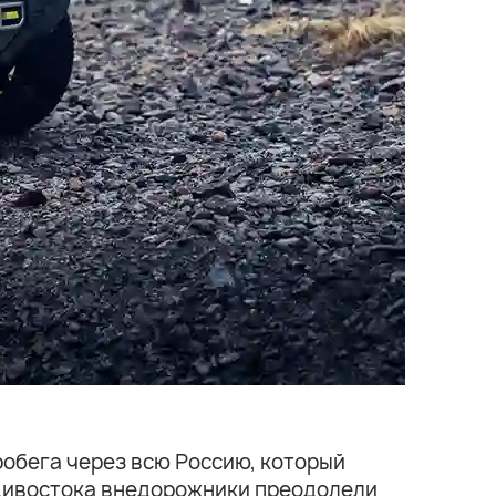
робега через всю Россию, который
ладивостока внедорожники преодолели