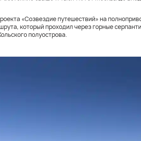
х проекта «Созвездие путешествий» на полнопри
шрута, который проходил через горные серпант
Кольского полуострова.