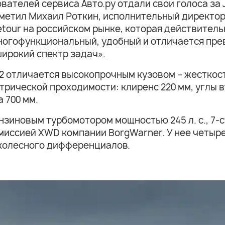
ователей сервиса Авто.ру отдали свои голоса за 
метил Михаил Роткин, исполнительный директор «
tour на российском рынке, которая действител
многофункциональный, удобный и отличается пр
ирокий спектр задач».
2 отличается высокопрочным кузовом – жесткость
рической проходимости: клиренс 220 мм, углы въ
 700 мм.
зиновым турбомотором мощностью 245 л. с., 7-
миссией XWD компании BorgWarner. У нее четыр
колесного дифференциалов.