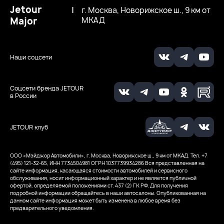
Jetour
|
г. Москва, Новорижское ш., 9 км от
Major
МКАД
Наши соцсети
Соцсети бренда JETOUR
в России
JETOUR клуб
ООО «Мэйджор Автомобили», г. Москва, Новорижское ш., 9 км от МКАД. Тел. +7
(495) 121-32-65, ИНН 7734504981
ОГРН 1037739934286
Вся представленная на
сайте информация, касающаяся стоимости автомобилей и сервисного
обслуживания, носит информационный характер и не является публичной
офертой, определяемой положениями ст. 437 (2) ГК РФ. Для получения
подробной информации обращайтесь в наши автосалоны. Опубликованная на
данном сайте информация может быть изменена в любое время без
предварительного уведомления.