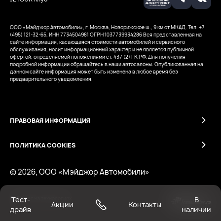
ООО «Мэйджор Автомобили», г. Москва, Новорижское ш., 9 км от МКАД. Тел. +7
(495) 121-32-65, ИНН 7734504981
ОГРН 1037739934286
Вся представленная на
сайте информация, касающаяся стоимости автомобилей и сервисного
обслуживания, носит информационный характер и не является публичной
офертой, определяемой положениями ст. 437 (2) ГК РФ. Для получения
подробной информации обращайтесь в наши автосалоны. Опубликованная на
данном сайте информация может быть изменена в любое время без
предварительного уведомления.
ПРАВОВАЯ ИНФОРМАЦИЯ
ПОЛИТИКА COOKIES
© 2026, ООО «Мэйджор Автомобили»
Тест-
В
Работает на технологиях
Акции
Контакты
драйв
наличии