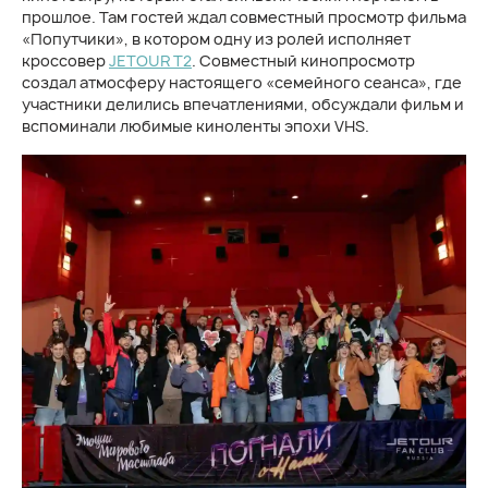
прошлое. Там гостей ждал совместный просмотр фильма
«Попутчики», в котором одну из ролей исполняет
кроссовер
JETOUR T2
. Совместный кинопросмотр
создал атмосферу настоящего «семейного сеанса», где
участники делились впечатлениями, обсуждали фильм и
вспоминали любимые киноленты эпохи VHS.