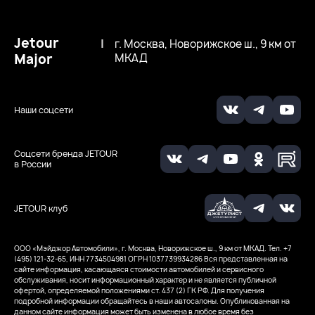
Jetour
|
г. Москва, Новорижское ш., 9 км от
Major
МКАД
Наши соцсети
Соцсети бренда JETOUR
в России
JETOUR клуб
ООО «Мэйджор Автомобили», г. Москва, Новорижское ш., 9 км от МКАД. Тел. +7
(495) 121-32-65, ИНН 7734504981
ОГРН 1037739934286
Вся представленная на
сайте информация, касающаяся стоимости автомобилей и сервисного
обслуживания, носит информационный характер и не является публичной
офертой, определяемой положениями ст. 437 (2) ГК РФ. Для получения
подробной информации обращайтесь в наши автосалоны. Опубликованная на
данном сайте информация может быть изменена в любое время без