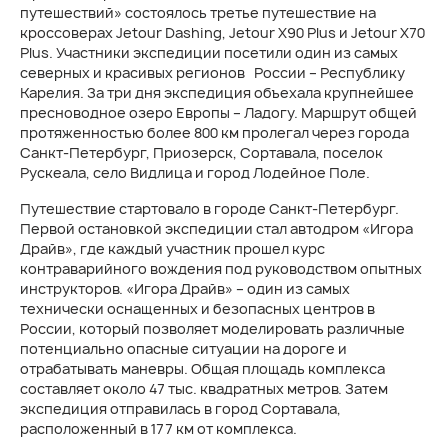
путешествий» состоялось третье путешествие на
кроссоверах Jetour Dashing, Jetour X90 Plus и Jetour X70
Plus. Участники экспедиции посетили один из самых
северных и красивых регионов России – Республику
Карелия. За три дня экспедиция объехала крупнейшее
пресноводное озеро Европы – Ладогу. Маршрут общей
протяженностью более 800 км пролегал через города
Санкт-Петербург, Приозерск, Сортавала, поселок
Рускеала, село Видлица и город Лодейное Поле.
Путешествие стартовало в городе Санкт-Петербург.
Первой остановкой экспедиции стал автодром «Игора
Драйв», где каждый участник прошел курс
контраварийного вождения под руководством опытных
инструкторов. «Игора Драйв» – один из самых
технически оснащенных и безопасных центров в
России, который позволяет моделировать различные
потенциально опасные ситуации на дороге и
отрабатывать маневры. Общая площадь комплекса
составляет около 47 тыс. квадратных метров. Затем
экспедиция отправилась в город Сортавала,
расположенный в 177 км от комплекса.