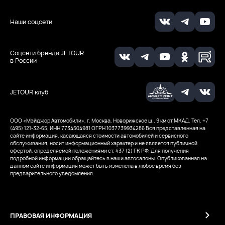
Наши соцсети
Соцсети бренда JETOUR
в России
JETOUR клуб
ООО «Мэйджор Автомобили», г. Москва, Новорижское ш., 9 км от МКАД. Тел. +7
(495) 121-32-65, ИНН 7734504981
ОГРН 1037739934286
Вся представленная на
сайте информация, касающаяся стоимости автомобилей и сервисного
обслуживания, носит информационный характер и не является публичной
офертой, определяемой положениями ст. 437 (2) ГК РФ. Для получения
подробной информации обращайтесь в наши автосалоны. Опубликованная на
данном сайте информация может быть изменена в любое время без
предварительного уведомления.
ПРАВОВАЯ ИНФОРМАЦИЯ