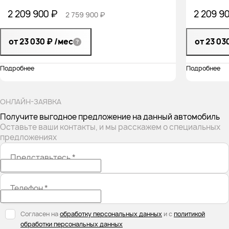
2 209 900 ₽
2 209 9
2 759 900 ₽
от 23 030 ₽
/мес
от 23 03
Подробнее
Подробнее
ОНЛАЙН-ЗАЯВКА
Получите выгодное предложение на данный автомобиль
Оставьте ваши контакты, и мы расскажем о специальных
предложениях
Представьтесь
*
Телефон
*
Согласен на
обработку персональных данных
и с
политикой
обработки персональных данных