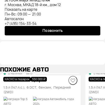
JETOUR Major МКАД 18 км
г. Москва, МКАД 18-й км., дом 12
Показать на карте
Пн-Вс: 09:00 — 21:00
Автосалон
+7 (495) 154-33-54
Позвонить
ПОХОЖИЕ АВТО
В наличии
·
авто
В налич
DASHING Комфорт
DASHI
КАСКО в подарок
550 000 ₽
КАСКО в п
1.5 л (147 л.с.), 6 DCT, бензин, Передний
1.5 л (14
(2WD)
(2WD)