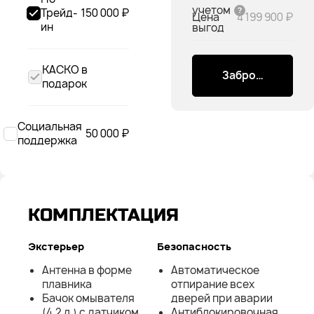
учетом
Трейд-
150 000 ₽
Цена
4 199 900 ₽
ин
выгод
КАСКО в
Забронировать
подарок
Социальная
50 000 ₽
поддержка
КОМПЛЕКТАЦИЯ
Экстерьер
Безопасность
Антенна в форме
Автоматическое
плавника
отпирание всех
Бачок омывателя
дверей при аварии
(4,2 л.) с датчиком
Антиблокировочная