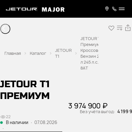
JETOUR T1
Премиум
JETOUR
Кроссовер
Главная
Каталог
T1
Бензин 2,0
л 245 л.с.
8AT
JETOUR T1
ПРЕМИУМ
3 974 900 ₽
4 199 
Без учёта выгод:
22
В наличии
·
07.08.2026
·